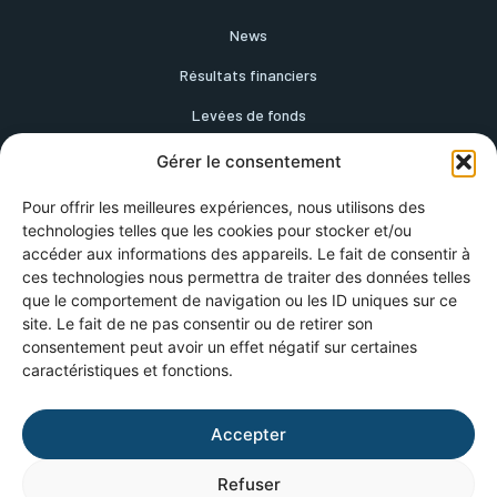
News
Résultats financiers
Levées de fonds
Fusions
Gérer le consentement
Stratégie Commerciale
Pour offrir les meilleures expériences, nous utilisons des
technologies telles que les cookies pour stocker et/ou
RSE
accéder aux informations des appareils. Le fait de consentir à
Nominations
ces technologies nous permettra de traiter des données telles
que le comportement de navigation ou les ID uniques sur ce
site. Le fait de ne pas consentir ou de retirer son
consentement peut avoir un effet négatif sur certaines
Mentions Légales
caractéristiques et fonctions.
Politique de Confidentialité
Crédits photos Unsplash
Accepter
Crédits photos Freepik
Refuser