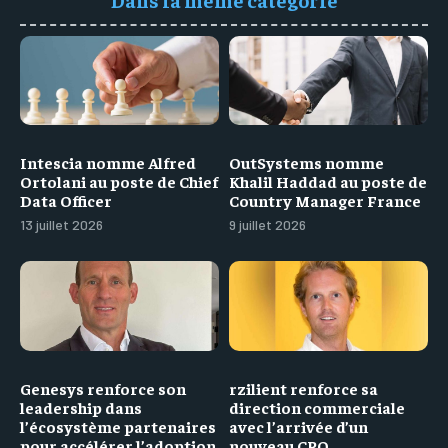
Intescia nomme Alfred
OutSystems nomme
Ortolani au poste de Chief
Khalil Haddad au poste de
Data Officer
Country Manager France
13 juillet 2026
9 juillet 2026
Genesys renforce son
rzilient renforce sa
leadership dans
direction commerciale
l’écosystème partenaires
avec l’arrivée d’un
pour accélérer l’adoption
nouveau CRO