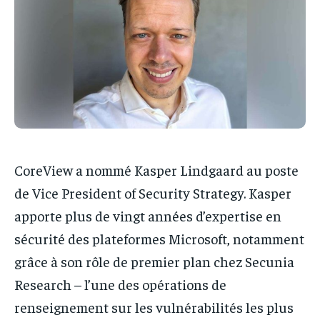
FUSIONS
FUSIONS
FUSIONS
FUSIONS
STRATÉGIE COMMERCIALE
STRATÉGIE COMMERCIALE
STRATÉGIE COMMERCIALE
STRATÉGIE COMMERCIALE
RSE
RSE
RSE
RSE
NOMINATIONS
NOMINATIONS
NOMINATIONS
NOMINATIONS
Contact
Contact
Contact
Contact
CoreView a nommé Kasper Lindgaard au poste
de Vice President of Security Strategy. Kasper
apporte plus de vingt années d’expertise en
sécurité des plateformes Microsoft, notamment
grâce à son rôle de premier plan chez Secunia
Research – l’une des opérations de
renseignement sur les vulnérabilités les plus